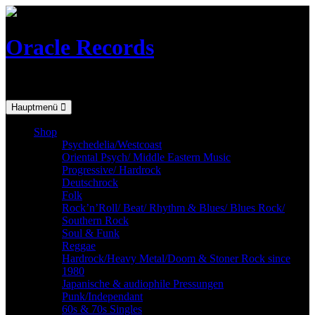
Skip
to
content
Oracle Records
Mailorder for the vinyl-collector
Hauptmenü
Shop
Psychedelia/Westcoast
Oriental Psych/ Middle Eastern Music
Progressive/ Hardrock
Deutschrock
Folk
Rock’n’Roll/ Beat/ Rhythm & Blues/ Blues Rock/
Southern Rock
Soul & Funk
Reggae
Hardrock/Heavy Metal/Doom & Stoner Rock since
1980
Japanische & audiophile Pressungen
Punk/Independant
60s & 70s Singles