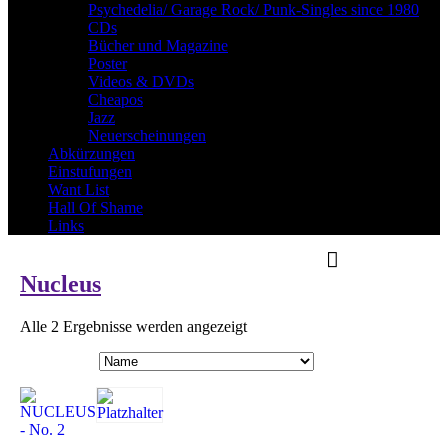
Psychedelia/ Garage Rock/ Punk-Singles since 1980
CDs
Bücher und Magazine
Poster
Videos & DVDs
Cheapos
Jazz
Neuerscheinungen
Abkürzungen
Einstufungen
Want List
Hall Of Shame
Links
Nucleus
Alle 2 Ergebnisse werden angezeigt