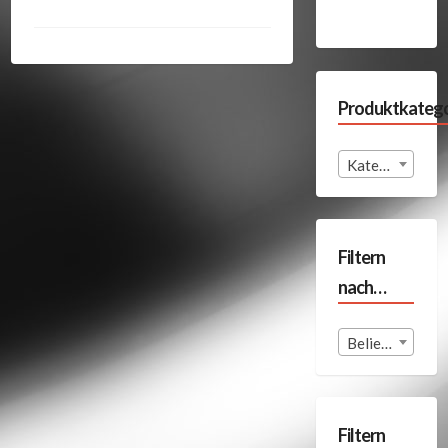
Produktkatego
Kategorie auswählen
Filtern
nach…
Beliebige Format
Filtern