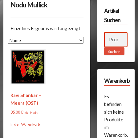
Nodu Mullick
Artikel
Suchen
Einzelnes Ergebnis wird angezeigt
Suchen
nach:
Suchen
Warenkorb
Ravi Shankar –
Es
Meera (OST)
befinden
sich keine
35,00
€
inkl. MwSt.
Produkte
In den Warenkorb
im
Warenkorb.