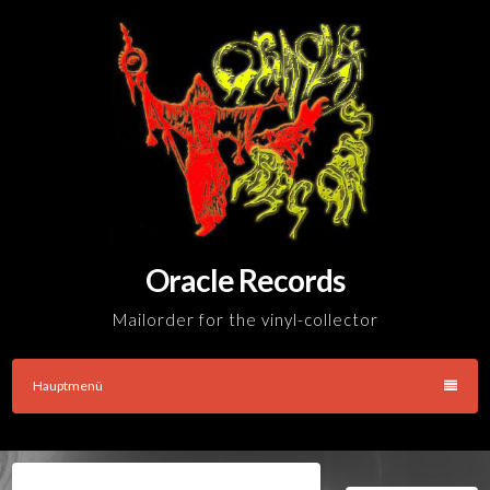
Skip
to
content
Oracle Records
Mailorder for the vinyl-collector
Hauptmenü