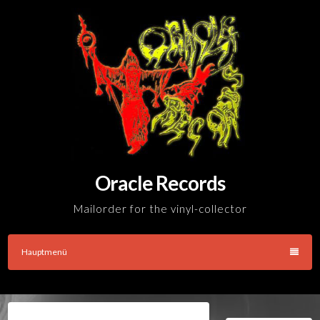
Skip
to
content
Oracle Records
Mailorder for the vinyl-collector
Hauptmenü