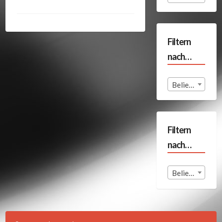
Filtern
nach…
Beliebige Format
Filtern
nach…
Beliebige Land