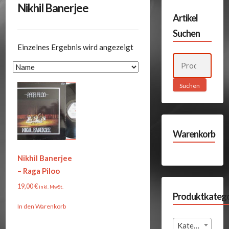
Nikhil Banerjee
Artikel
Suchen
Einzelnes Ergebnis wird angezeigt
Suchen
nach:
Suchen
Warenkorb
Nikhil Banerjee
– Raga Piloo
19,00
€
inkl. MwSt.
Produktkatego
In den Warenkorb
Kategorie auswählen