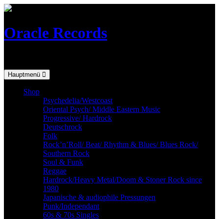
Skip
to
content
Oracle Records
Mailorder for the vinyl-collector
Hauptmenü
Shop
Psychedelia/Westcoast
Oriental Psych/ Middle Eastern Music
Progressive/ Hardrock
Deutschrock
Folk
Rock’n’Roll/ Beat/ Rhythm & Blues/ Blues Rock/
Southern Rock
Soul & Funk
Reggae
Hardrock/Heavy Metal/Doom & Stoner Rock since
1980
Japanische & audiophile Pressungen
Punk/Independant
60s & 70s Singles