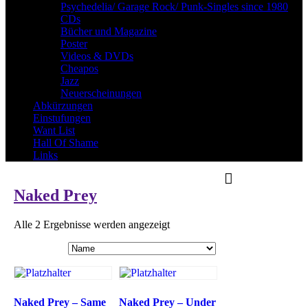
Psychedelia/ Garage Rock/ Punk-Singles since 1980
CDs
Bücher und Magazine
Poster
Videos & DVDs
Cheapos
Jazz
Neuerscheinungen
Abkürzungen
Einstufungen
Want List
Hall Of Shame
Links
Naked Prey
Alle 2 Ergebnisse werden angezeigt
Naked Prey – Same
Naked Prey – Under