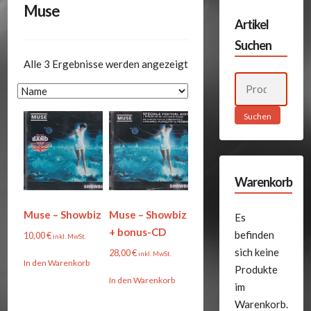
Muse
Artikel
Suchen
Alle 3 Ergebnisse werden angezeigt
Suchen
nach:
Suchen
Warenkorb
Muse – Showbiz
Muse – Showbiz
Es
+ bonus-CD
befinden
10,00
€
inkl. MwSt.
sich keine
28,00
€
inkl. MwSt.
In den Warenkorb
Produkte
In den Warenkorb
im
Warenkorb.