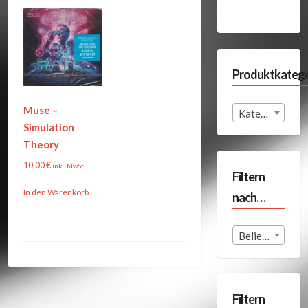
Produktkatego
Muse –
Kategorie auswählen
Simulation
Theory
10,00
€
inkl. MwSt.
Filtern
In den Warenkorb
nach…
Beliebige Format
Filtern