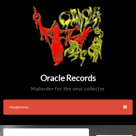
Skip
to
content
Oracle Records
Mailorder for the vinyl-collector
Hauptmenü