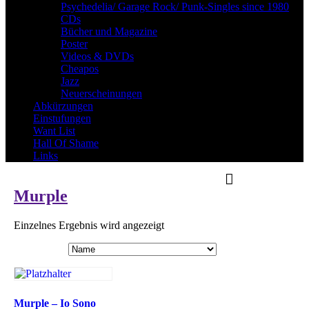
Psychedelia/ Garage Rock/ Punk-Singles since 1980
CDs
Bücher und Magazine
Poster
Videos & DVDs
Cheapos
Jazz
Neuerscheinungen
Abkürzungen
Einstufungen
Want List
Hall Of Shame
Links
Murple
Einzelnes Ergebnis wird angezeigt
Murple – Io Sono