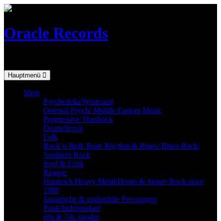
Skip
to
content
Oracle Records
Mailorder for the vinyl-collector
Hauptmenü
Shop
Psychedelia/Westcoast
Oriental Psych/ Middle Eastern Music
Progressive/ Hardrock
Deutschrock
Folk
Rock’n’Roll/ Beat/ Rhythm & Blues/ Blues Rock/
Southern Rock
Soul & Funk
Reggae
Hardrock/Heavy Metal/Doom & Stoner Rock since
1980
Japanische & audiophile Pressungen
Punk/Independant
60s & 70s Singles