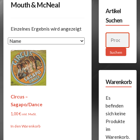
Mouth & McNeal
Artikel
Suchen
Einzelnes Ergebnis wird angezeigt
Suchen
nach:
Suchen
Warenkorb
Circus –
Es
Sagapo/Dance
befinden
sich keine
1,00
€
inkl. MwSt.
Produkte
In den Warenkorb
im
Warenkorb.