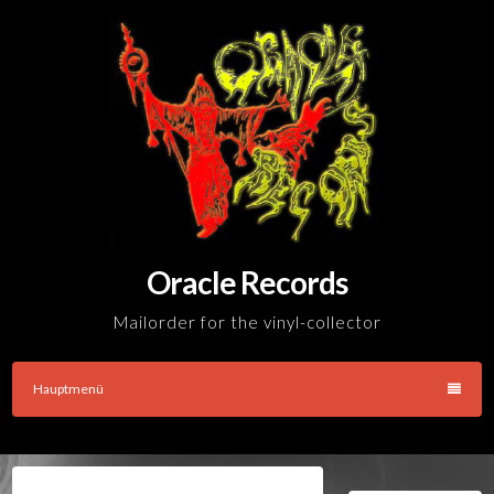
Skip
to
content
Oracle Records
Mailorder for the vinyl-collector
Hauptmenü