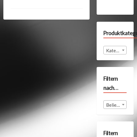
Produktkatego
Kategorie auswählen
Filtern
nach…
Beliebige Format
Filtern