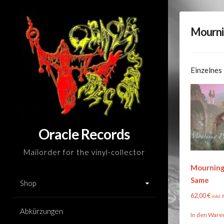
Skip
to
Mourni
content
Einzelnes
Oracle Records
Mailorder for the vinyl-collector
Mourning
Same
Shop
62,00
€
inkl.
Abkürzungen
In den Ware