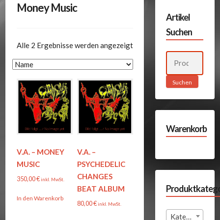
Money Music
Artikel
Suchen
Alle 2 Ergebnisse werden angezeigt
Suchen
nach:
Suchen
Warenkorb
V.A. – MONEY
V.A. –
MUSIC
PSYCHEDELIC
CHANGES
350,00
€
inkl. MwSt.
Produktkatego
BEAT ALBUM
In den Warenkorb
80,00
€
inkl. MwSt.
Kategorie auswählen