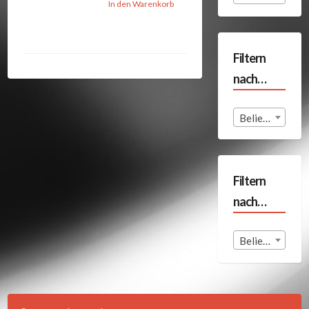
In den Warenkorb
Filtern
nach…
Beliebige Format
Filtern
nach…
Beliebige Land