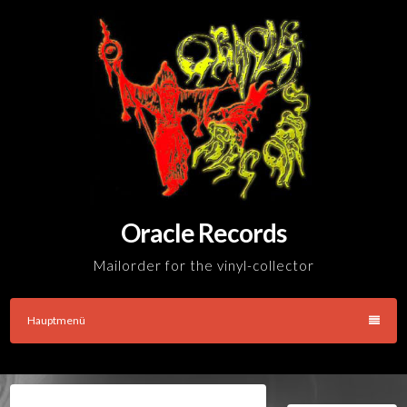
Skip
to
content
Oracle Records
Mailorder for the vinyl-collector
Hauptmenü