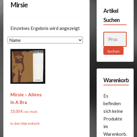
Mirsie
Artikel
Suchen
Einzelnes Ergebnis wird angezeigt
Suchen
nach:
Suchen
Warenkorb
Mirsie – Aliens
Es
In A Bra
befinden
sich keine
10,00
€
inkl. MwSt.
Produkte
In den Warenkorb
im
Warenkorb.