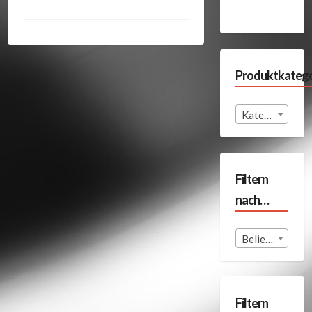
Produktkatego
Kategorie auswählen
Filtern
nach…
Beliebige Format
Filtern