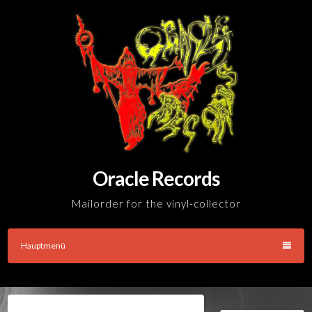
Skip
to
content
Oracle Records
Mailorder for the vinyl-collector
Hauptmenü