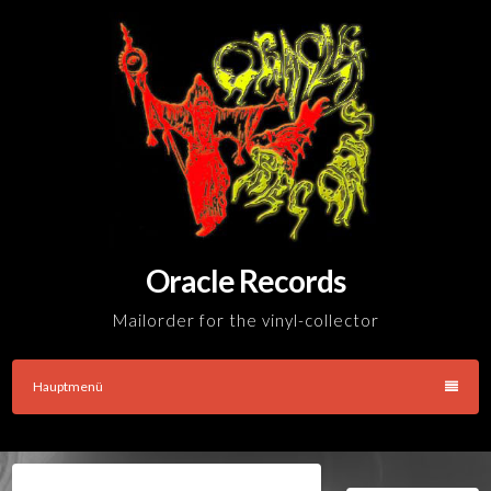
Skip
to
content
Oracle Records
Mailorder for the vinyl-collector
Hauptmenü