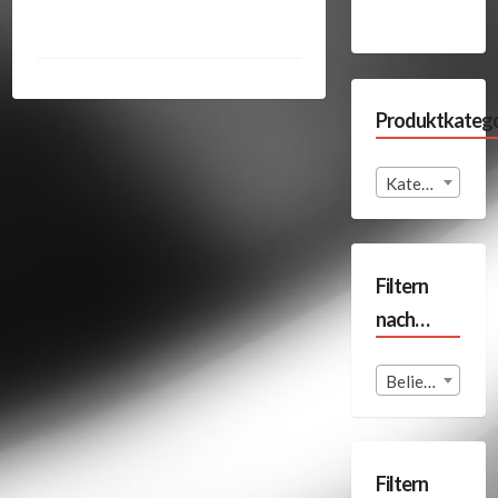
Produktkatego
Kategorie auswählen
Filtern
nach…
Beliebige Format
Filtern