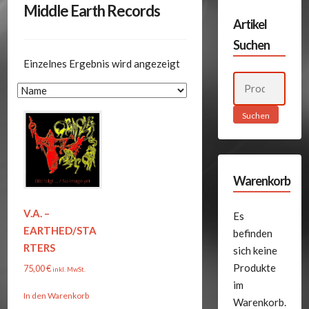
Middle Earth Records
Artikel
Suchen
Einzelnes Ergebnis wird angezeigt
Suchen
nach:
Suchen
Warenkorb
V.A. –
Es
EARTHED/STA
befinden
RTERS
sich keine
Produkte
75,00
€
inkl. MwSt.
im
In den Warenkorb
Warenkorb.