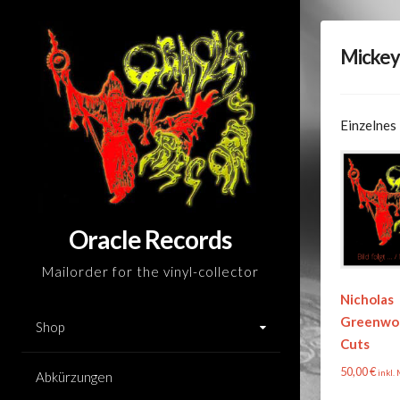
Skip
to
Mickey
content
Einzelnes
Oracle Records
Mailorder for the vinyl-collector
Nicholas
Greenwoo
Shop
Cuts
50,00
€
inkl.
Abkürzungen