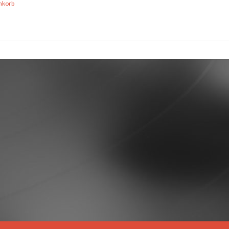
nkorb