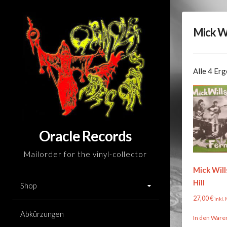
Skip
to
Mick Wi
content
Alle 4 Er
Oracle Records
Mailorder for the vinyl-collector
Mick Will
Hill
Shop
27,00
€
inkl.
Abkürzungen
In den Ware