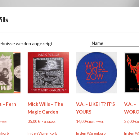
lls
gebnisse werden angezeigt
s – Fern
Mick Wills – The
V.A. – LIKE IT? IT’S
V.A. –
Magic Garden
YOURS
WORO
35,00
€
14,00
€
27,00
€
 MwSt.
inkl. MwSt.
inkl. MwSt.
i
nkorb
In den Warenkorb
In den Warenkorb
In den W