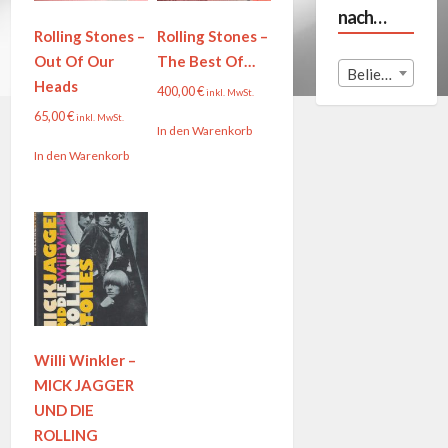
nach…
Rolling Stones –
Rolling Stones –
Out Of Our
The Best Of…
Beliebige Land
Heads
400,00
€
inkl. MwSt.
65,00
€
inkl. MwSt.
In den Warenkorb
In den Warenkorb
Willi Winkler –
MICK JAGGER
UND DIE
ROLLING