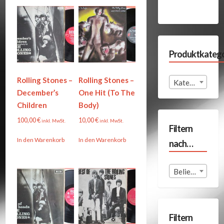
Produktkatego
Rolling Stones –
Rolling Stones –
Kategorie auswählen
December’s
One Hit (To The
Children
Body)
100,00
€
10,00
€
inkl. MwSt.
inkl. MwSt.
Filtern
In den Warenkorb
In den Warenkorb
nach…
Beliebige Format
Filtern