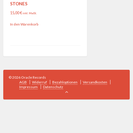
STONES
15,00
€
inkl. MwSt.
In den Warenkorb
© 2026 Oracle Records
AGB
Widerruf
Bezahloptionen
Versandkosten
Impressum
Datenschutz