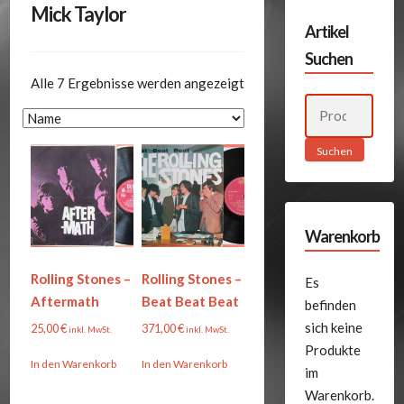
Mick Taylor
Artikel
Suchen
Alle 7 Ergebnisse werden angezeigt
Suchen
nach:
Suchen
Warenkorb
Rolling Stones –
Rolling Stones –
Es
Aftermath
Beat Beat Beat
befinden
sich keine
25,00
€
371,00
€
inkl. MwSt.
inkl. MwSt.
Produkte
In den Warenkorb
In den Warenkorb
im
Warenkorb.