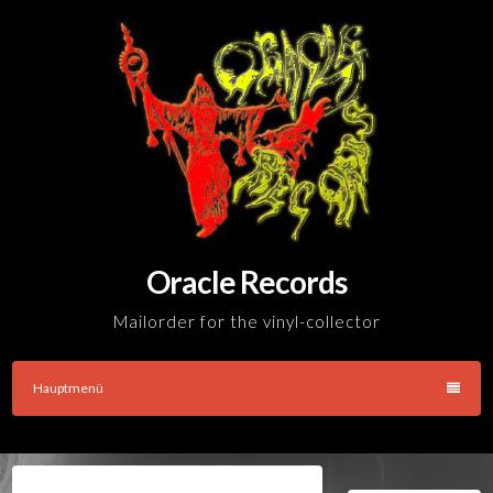
Skip
to
content
Oracle Records
Mailorder for the vinyl-collector
Hauptmenü