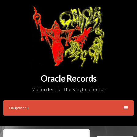
Skip
to
content
Oracle Records
Mailorder for the vinyl-collector
Hauptmenü