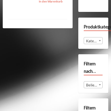
In den Warenkorb
Produktkatego
Kategorie auswählen
Filtern
nach…
Beliebige Format
Filtern