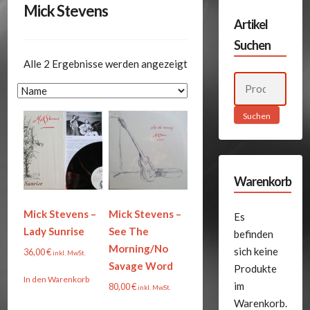
Mick Stevens
Artikel
Suchen
Alle 2 Ergebnisse werden angezeigt
Suchen
nach:
Suchen
Warenkorb
Mick Stevens –
Mick Stevens –
Es
Lady Sunrise
See The
befinden
Morning/No
sich keine
36,00
€
inkl. MwSt.
Savage Word
Produkte
In den Warenkorb
im
80,00
€
inkl. MwSt.
Warenkorb.