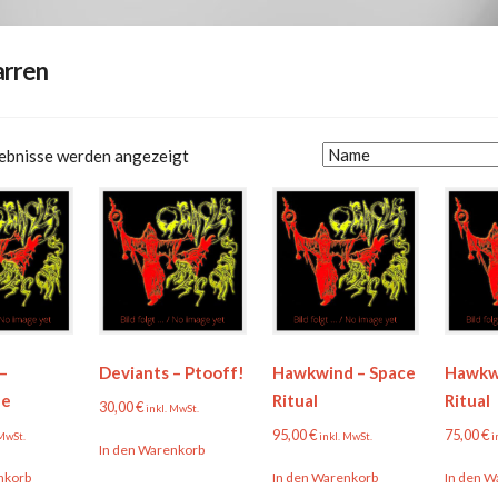
arren
gebnisse werden angezeigt
–
Deviants – Ptooff!
Hawkwind – Space
Hawkw
le
Ritual
Ritual
30,00
€
inkl. MwSt.
95,00
€
75,00
€
 MwSt.
inkl. MwSt.
i
In den Warenkorb
nkorb
In den Warenkorb
In den W