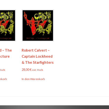
 – The
Robert Calvert –
icture
Captain Lockheed
& The Starfighters
28,00
€
 MwSt.
inkl. MwSt.
nkorb
In den Warenkorb