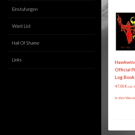
Einstufungen
Want List
Hall Of Shame
Links
Hawkwind
Official P
Log Book
47,00
€
inkl.
In den Ware