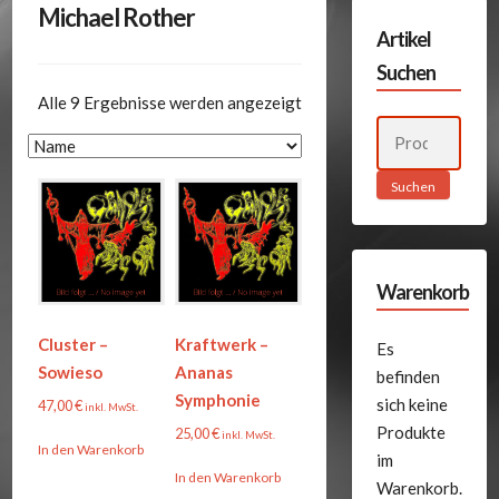
Michael Rother
Artikel
Suchen
Alle 9 Ergebnisse werden angezeigt
Suchen
nach:
Suchen
Warenkorb
Cluster –
Kraftwerk –
Es
Sowieso
Ananas
befinden
Symphonie
sich keine
47,00
€
inkl. MwSt.
Produkte
25,00
€
inkl. MwSt.
In den Warenkorb
im
In den Warenkorb
Warenkorb.