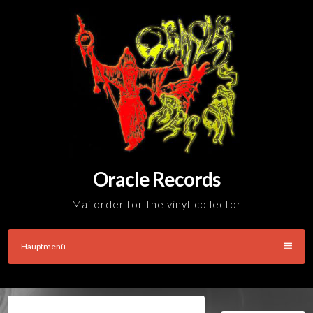
Skip
to
content
Oracle Records
Mailorder for the vinyl-collector
Hauptmenü