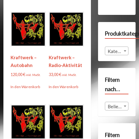
Produktkatego
Kategorie auswählen
Kraftwerk –
Kraftwerk –
Autobahn
Radio-Aktivität
120,00
€
33,00
€
inkl. MwSt.
inkl. MwSt.
Filtern
In den Warenkorb
In den Warenkorb
nach…
Beliebige Format
Filtern