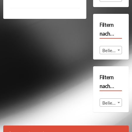
Filtern
nach…
Beliebige Format
Filtern
nach…
Beliebige Land