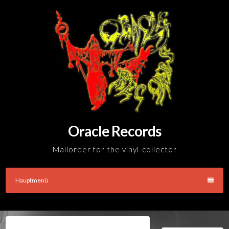
Skip
to
content
Oracle Records
Mailorder for the vinyl-collector
Hauptmenü