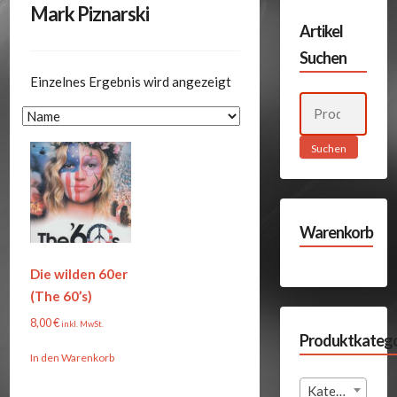
Mark Piznarski
Artikel
Suchen
Einzelnes Ergebnis wird angezeigt
Suchen
nach:
Suchen
Warenkorb
Die wilden 60er
(The 60’s)
8,00
€
inkl. MwSt.
Produktkatego
In den Warenkorb
Kategorie auswählen