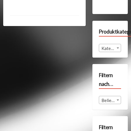
Produktkatego
Kategorie auswählen
Filtern
nach…
Beliebige Format
Filtern