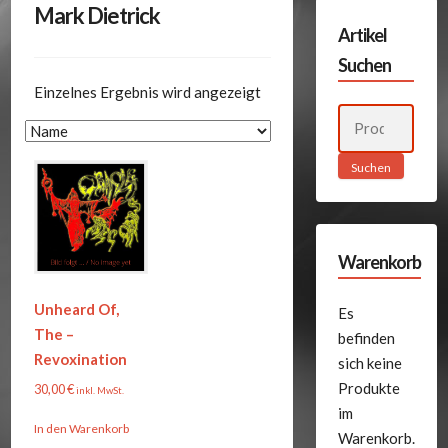
Mark Dietrick
Artikel
Suchen
Einzelnes Ergebnis wird angezeigt
Suchen
nach:
Suchen
Warenkorb
Unheard Of,
Es
The –
befinden
Revoxination
sich keine
Produkte
30,00
€
inkl. MwSt.
im
In den Warenkorb
Warenkorb.