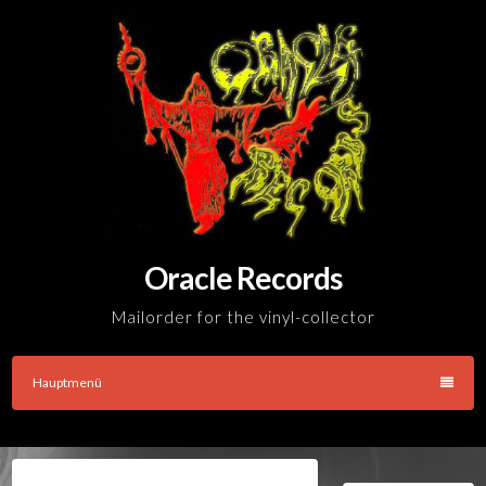
Skip
to
content
Oracle Records
Mailorder for the vinyl-collector
Hauptmenü