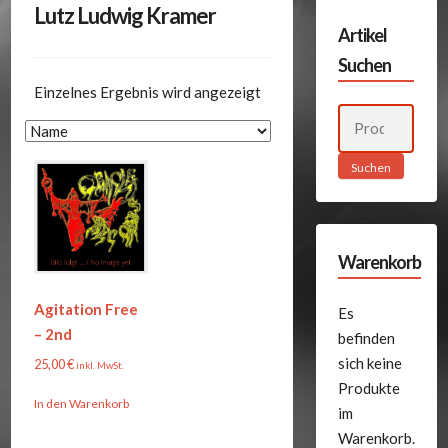
Lutz Ludwig Kramer
Artikel
Suchen
Einzelnes Ergebnis wird angezeigt
Suchen
nach:
Suchen
Warenkorb
Agitation Free
Es
– 2nd
befinden
sich keine
25,00
€
inkl. MwSt.
Produkte
In den Warenkorb
im
Warenkorb.