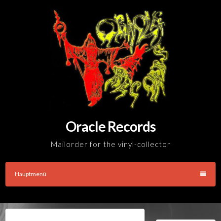
Skip
to
content
Oracle Records
Mailorder for the vinyl-collector
Hauptmenü