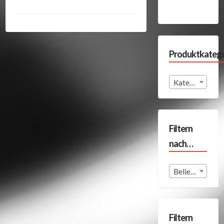
Produktkatego
Kategorie auswählen
Filtern
nach…
Beliebige Format
Filtern