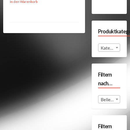
In den Warenkorb
Produktkatego
Kategorie auswählen
Filtern
nach…
Beliebige Format
Filtern