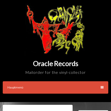
Skip
to
content
Oracle Records
Mailorder for the vinyl-collector
Hauptmenü