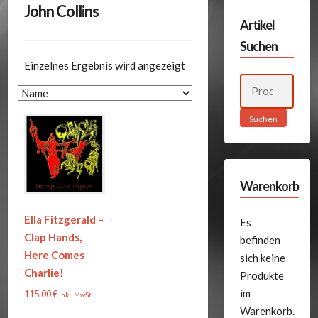
John Collins
Artikel
Suchen
Einzelnes Ergebnis wird angezeigt
Suchen
nach:
Suchen
Warenkorb
Ella Fitzgerald –
Es
Clap Hands,
befinden
Here Comes
sich keine
Charlie!
Produkte
im
115,00
€
inkl. MwSt.
Warenkorb.