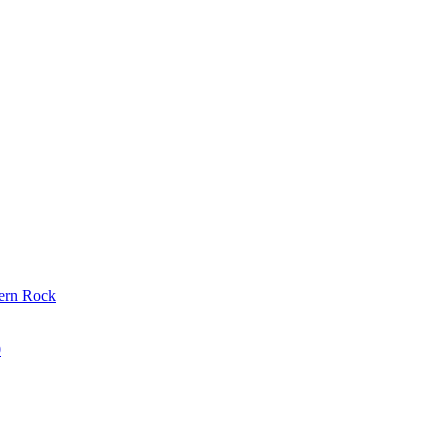
hern Rock
0