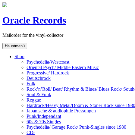
Skip
to
content
Oracle Records
Mailorder for the vinyl-collector
Hauptmenü
Shop
Psychedelia/Westcoast
Oriental Psych/ Middle Eastern Music
Progressive/ Hardrock
Deutschrock
Folk
Rock’n’Roll/ Beat/ Rhythm & Blues/ Blues Rock/ Sout
Soul & Funk
Reggae
Hardrock/Heavy Metal/Doom & Stoner Rock since 198
Japanische & audiophile Pressungen
Punk/Independant
60s & 70s Singles
Psychedelia/ Garage Rock/ Punk-Singles since 1980
CDs