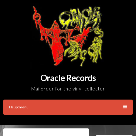
Skip
to
content
Oracle Records
Mailorder for the vinyl-collector
Hauptmenü