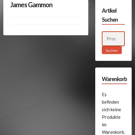
James Gammon
Artikel
Suchen
Suchen
nach:
Suchen
Warenkorb
Es
befinden
sich keine
Produkte
im
Warenkorb.