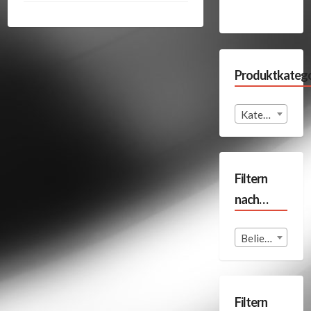
Produktkatego
Kategorie auswählen
Filtern
nach…
Beliebige Format
Filtern