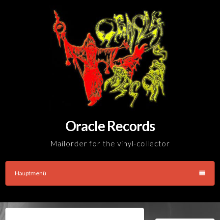
Skip
to
content
Oracle Records
Mailorder for the vinyl-collector
Hauptmenü