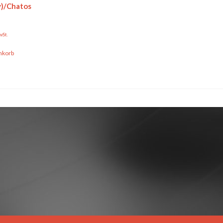
y)/Chatos
wSt.
nkorb