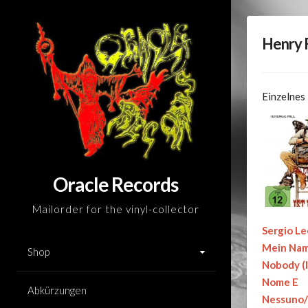
Skip
to
Henry 
content
Einzelnes
Oracle Records
Mailorder for the vinyl-collector
Sergio Le
Mein Nam
Shop
Nobody (I
Nome E
Abkürzungen
Nessuno