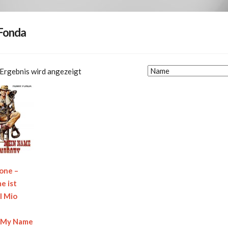
Fonda
 Ergebnis wird angezeigt
one –
e ist
l Mio
/My Name