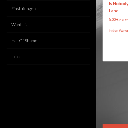
Is Nobod
Einstufungen
Land
5,00
€
inkl. M
Want List
In den Ware
Hall Of Shame
Links