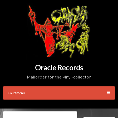
Skip
to
content
Oracle Records
Mailorder for the vinyl-collector
Hauptmenü