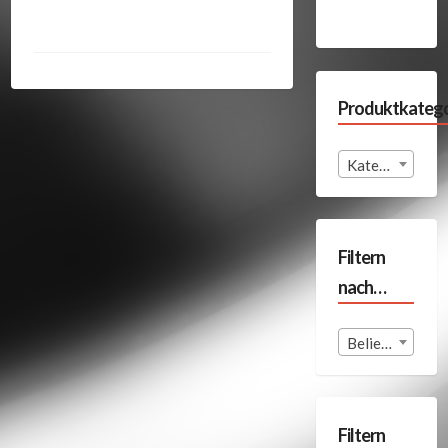
Produktkatego
Kategorie auswählen
Filtern
nach…
Beliebige Format
Filtern