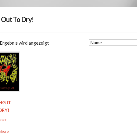
 Out To Dry!
 Ergebnis wird angezeigt
NG IT
DRY!
 MwSt.
nkorb