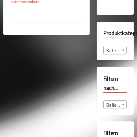
In den Warenkorb
Produktkatego
Kategorie auswählen
Filtern
nach…
Beliebige Format
Filtern