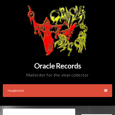
Skip
to
content
Oracle Records
Mailorder for the vinyl-collector
Hauptmenü