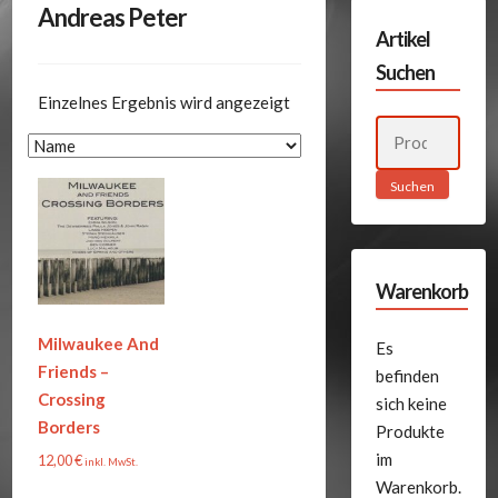
Andreas Peter
Artikel
Suchen
Einzelnes Ergebnis wird angezeigt
Suchen
nach:
Suchen
Warenkorb
Milwaukee And
Es
Friends –
befinden
Crossing
sich keine
Borders
Produkte
im
12,00
€
inkl. MwSt.
Warenkorb.