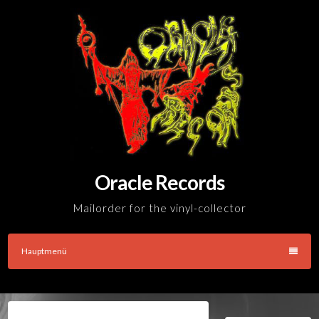
Skip
to
content
Oracle Records
Mailorder for the vinyl-collector
Hauptmenü