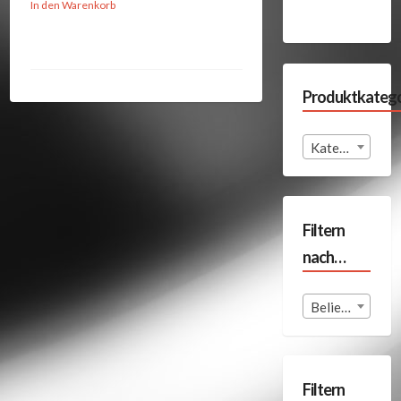
In den Warenkorb
Produktkatego
Kategorie auswählen
Filtern
nach…
Beliebige Format
Filtern