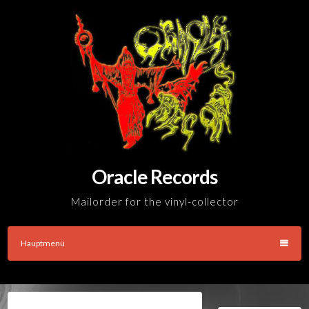
Skip
to
content
Oracle Records
Mailorder for the vinyl-collector
Hauptmenü