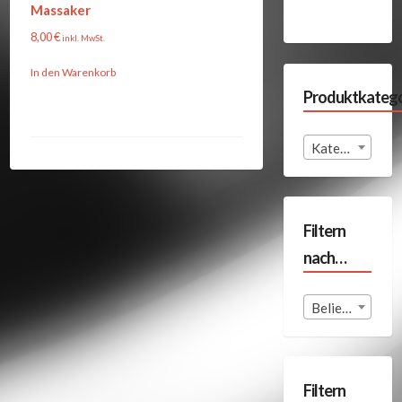
Massaker
8,00
€
inkl. MwSt.
In den Warenkorb
Produktkatego
Kategorie auswählen
Filtern
nach…
Beliebige Format
Filtern