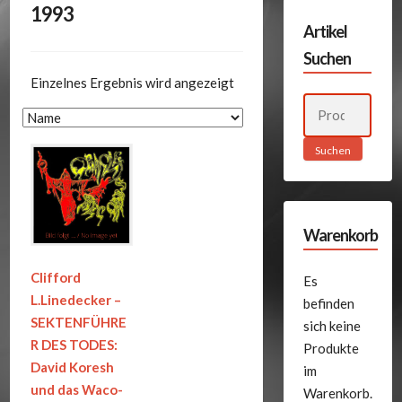
1993
Artikel
Suchen
Einzelnes Ergebnis wird angezeigt
Suchen
nach:
Suchen
Warenkorb
Clifford
Es
L.Linedecker –
befinden
SEKTENFÜHRE
sich keine
R DES TODES:
Produkte
David Koresh
im
und das Waco-
Warenkorb.