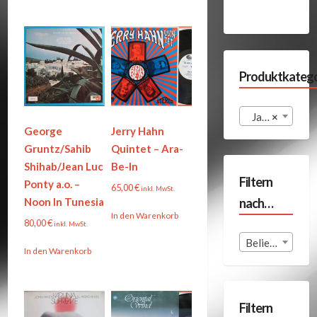
Produktkatego
Jazz (8)
×
George
Jerry Hahn
Gruntz/Sahib
Quintet – Ara-
Shihab/Jean Luc
Be-In
Filtern
Ponty a.o. –
65,00
€
inkl. MwSt.
nach…
Noon In Tunesia
In den Warenkorb
80,00
€
inkl. MwSt.
Beliebige Format
In den Warenkorb
Filtern