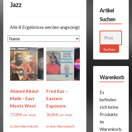
Jazz
Artikel
Suchen
Alle 8 Ergebnisse werden angezeigt
Suchen
nach:
Suchen
Warenkorb
Ahmed Abdul-
Fred Kaz –
Es
Malik – East
Eastern
befinden
Meets West
Exposure
sich keine
Produkte
77,00
€
36,00
€
inkl. MwSt.
inkl. MwSt.
im
In den Warenkorb
In den Warenkorb
Warenkorb.