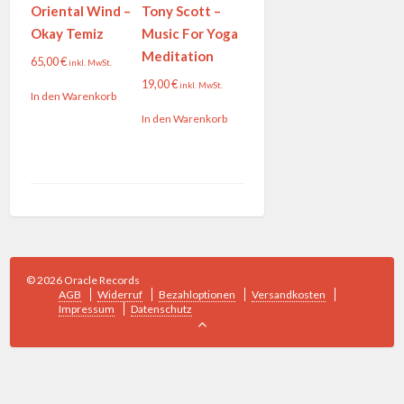
Oriental Wind –
Tony Scott –
Okay Temiz
Music For Yoga
Meditation
65,00
€
inkl. MwSt.
19,00
€
inkl. MwSt.
In den Warenkorb
In den Warenkorb
© 2026 Oracle Records
AGB
Widerruf
Bezahloptionen
Versandkosten
Impressum
Datenschutz