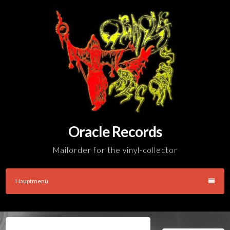
Skip
to
content
Oracle Records
Mailorder for the vinyl-collector
Hauptmenü