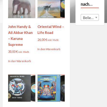
nach…
Beliebige Land
John Handy &
Oriental Wind –
Ali Akbar Khan
Life Road
– Karuna
26,00
€
inkl. MwSt.
Supreme
In den Warenkorb
30,00
€
inkl. MwSt.
In den Warenkorb