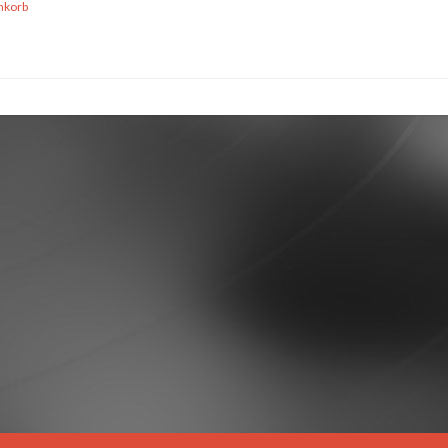
nkorb