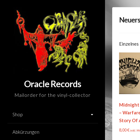
Skip
to
Neuers
content
Einzelnes
Oracle Records
Mailorder for the vinyl-collector
Midnight
– Warfar
Shop
Story Of 
8,00
€
inkl. M
Abkürzungen