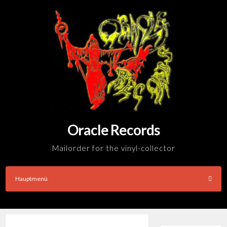
Skip
to
content
Oracle Records
Mailorder for the vinyl-collector
Hauptmenü