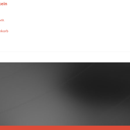
kein
wSt.
nkorb