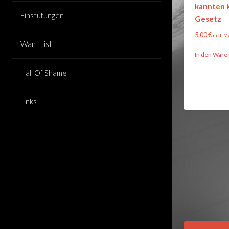
kannten 
Einstufungen
Gesetz
5,00
€
inkl. M
Want List
In den Ware
Hall Of Shame
Links