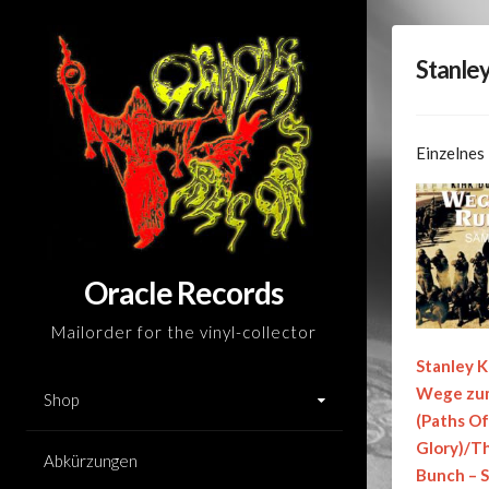
Skip
to
Stanley
content
Einzelnes
Oracle Records
Mailorder for the vinyl-collector
Stanley K
Wege zu
Shop
(Paths Of
Glory)/T
Abkürzungen
Bunch – S