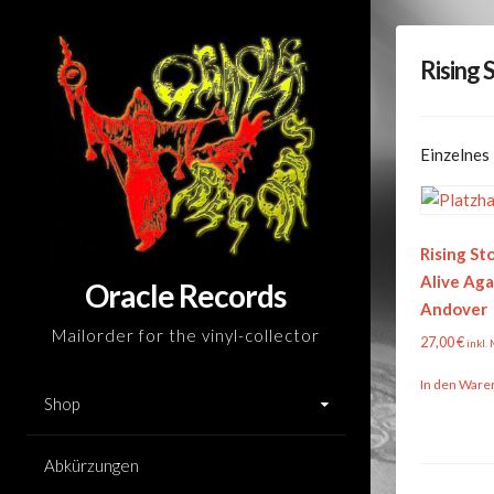
Skip
to
Rising 
content
Einzelnes
Rising St
Alive Aga
Oracle Records
Andover
Mailorder for the vinyl-collector
27,00
€
inkl.
In den Ware
Shop
Abkürzungen