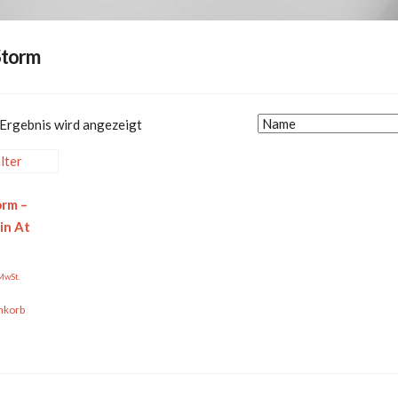
Storm
 Ergebnis wird angezeigt
orm –
in At
 MwSt.
nkorb