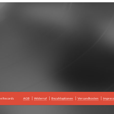
le Records
AGB
Widerruf
Bezahloptionen
Versandkosten
Impres