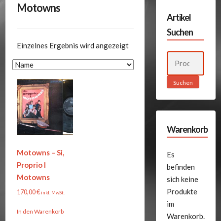
Motowns
Artikel
Suchen
Einzelnes Ergebnis wird angezeigt
Suchen
nach:
Suchen
Warenkorb
Motowns – Si,
Es
Proprio I
befinden
Motowns
sich keine
Produkte
170,00
€
inkl. MwSt.
im
In den Warenkorb
Warenkorb.