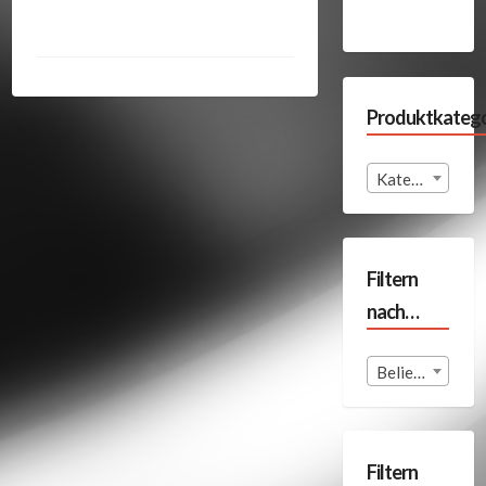
Produktkatego
Kategorie auswählen
Filtern
nach…
Beliebige Format
Filtern