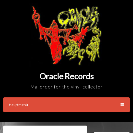
Skip
to
content
Oracle Records
Mailorder for the vinyl-collector
Hauptmenü