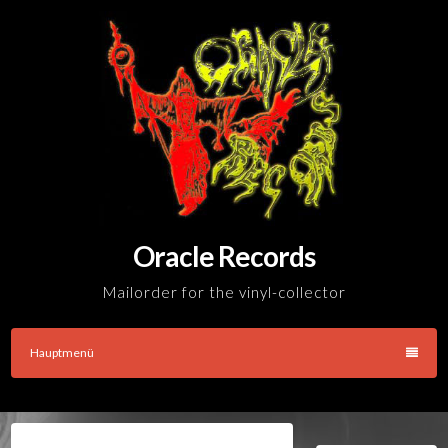
Skip
to
content
Oracle Records
Mailorder for the vinyl-collector
Hauptmenü