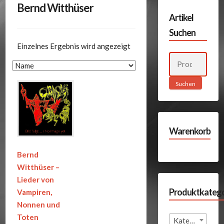
Bernd Witthüser
Artikel
Suchen
Einzelnes Ergebnis wird angezeigt
Suchen
nach:
Suchen
Warenkorb
Bernd
Witthüser –
Lieder von
Produktkatego
Vampiren,
Nonnen und
Toten
Kategorie auswählen