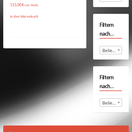
115,00
€
inkl. MwSt.
In den Warenkorb
Filtern
nach…
Beliebige Format
Filtern
nach…
Beliebige Land