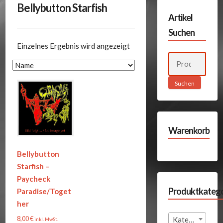
Bellybutton Starfish
Artikel
Suchen
Einzelnes Ergebnis wird angezeigt
Suchen
nach:
Suchen
Warenkorb
Bellybutton
Starfish –
Paycheck
Produktkatego
Paradise/Toget
her
8,00
€
Kategorie auswählen
inkl. MwSt.