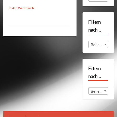
In den Warenkorb
Filtern
nach…
Beliebige Format
Filtern
nach…
Beliebige Land