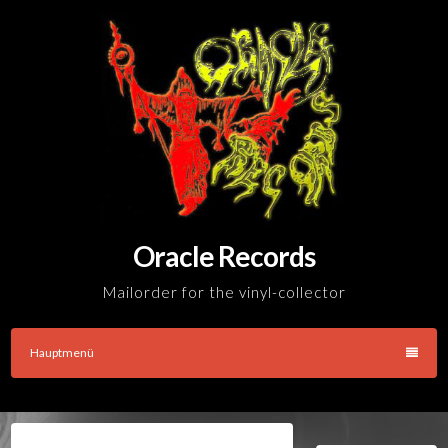
Skip
to
content
Oracle Records
Mailorder for the vinyl-collector
Hauptmenü