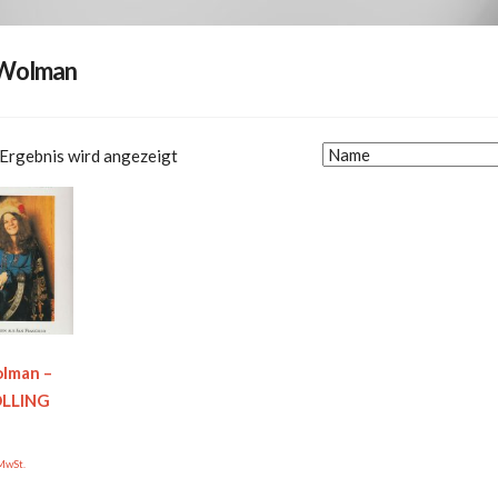
 Wolman
 Ergebnis wird angezeigt
lman –
OLLING
 MwSt.