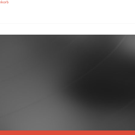
nkorb