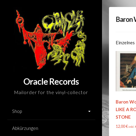
Skip
to
Baron
content
Einzelnes
Oracle Records
Mailorder for the vinyl-collector
Baron Wo
LIKE A R
Shop
STONE
12,00
€
inkl.
Abkürzungen