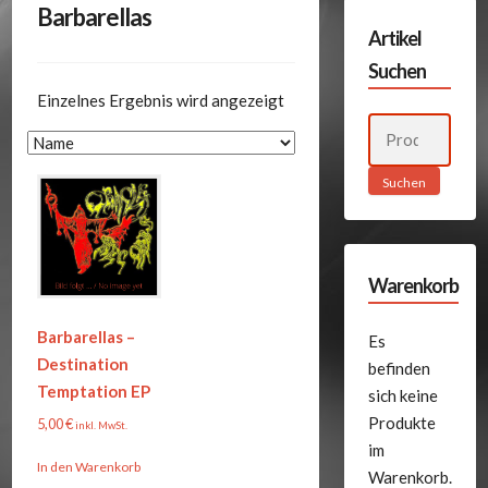
Barbarellas
Artikel
Suchen
Einzelnes Ergebnis wird angezeigt
Suchen
nach:
Suchen
Warenkorb
Barbarellas –
Es
Destination
befinden
Temptation EP
sich keine
Produkte
5,00
€
inkl. MwSt.
im
In den Warenkorb
Warenkorb.