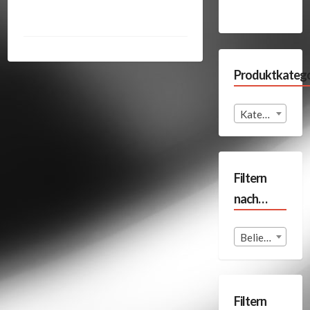
Produktkatego
Kategorie auswählen
Filtern
nach…
Beliebige Format
Filtern