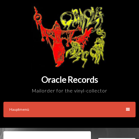
Skip
to
content
Oracle Records
Mailorder for the vinyl-collector
Hauptmenü