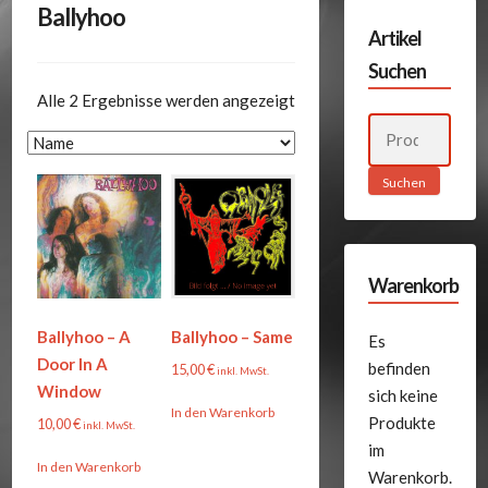
Ballyhoo
Artikel
Suchen
Alle 2 Ergebnisse werden angezeigt
Suchen
nach:
Suchen
Warenkorb
Ballyhoo – A
Ballyhoo – Same
Es
Door In A
befinden
15,00
€
inkl. MwSt.
Window
sich keine
In den Warenkorb
Produkte
10,00
€
inkl. MwSt.
im
In den Warenkorb
Warenkorb.