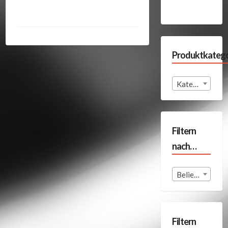
Produktkatego
Kategorie auswählen
Filtern
nach…
Beliebige Format
Filtern