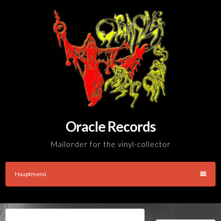
Skip
to
content
Oracle Records
Mailorder for the vinyl-collector
Hauptmenü