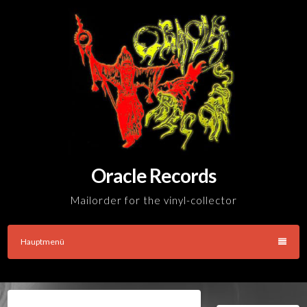
Skip
to
content
Oracle Records
Mailorder for the vinyl-collector
Hauptmenü