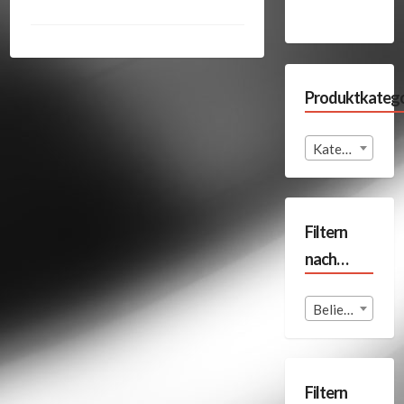
Produktkatego
Kategorie auswählen
Filtern
nach…
Beliebige Format
Filtern