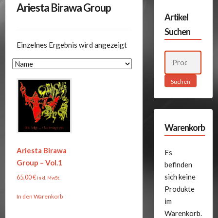
Ariesta Birawa Group
Artikel
Suchen
Einzelnes Ergebnis wird angezeigt
Suchen
nach:
Suchen
Warenkorb
Ariesta Birawa
Es
Group – Vol.1
befinden
sich keine
65,00
€
inkl. MwSt.
Produkte
In den Warenkorb
im
Warenkorb.