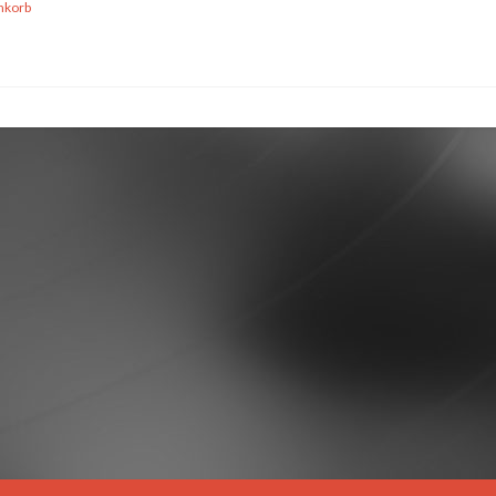
nkorb