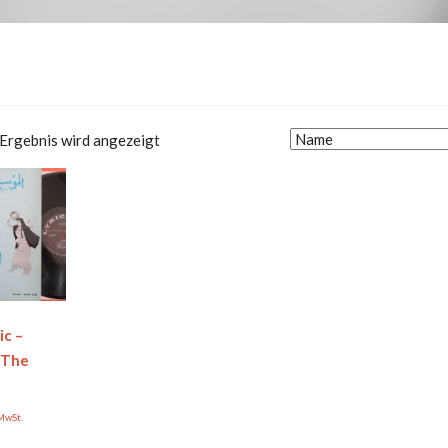
 Ergebnis wird angezeigt
ic –
 The
t
 MwSt.