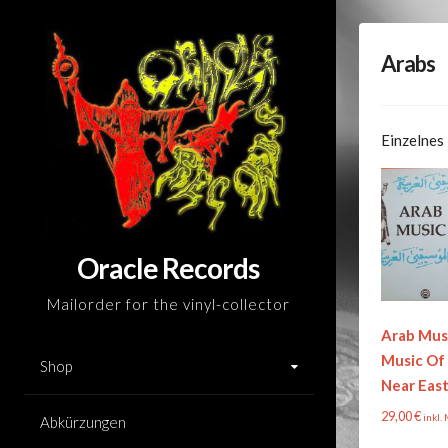
Skip
to
Arabs
content
Einzelnes
Oracle Records
Mailorder for the vinyl-collector
Arab Mus
Music Of
Shop
Near Eas
29,00
€
inkl.
Abkürzungen