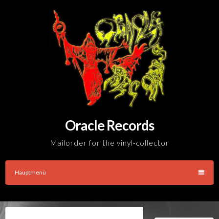
Skip
to
content
Oracle Records
Mailorder for the vinyl-collector
Hauptmenü