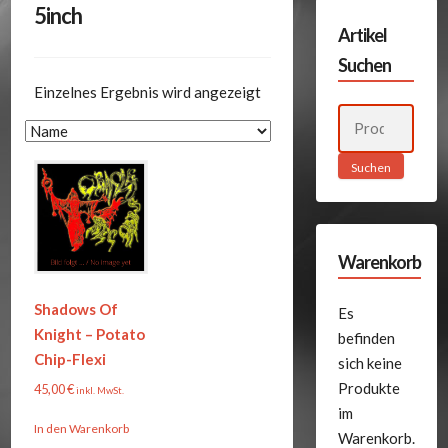
5inch
Artikel
Suchen
Einzelnes Ergebnis wird angezeigt
Suchen
nach:
Suchen
Warenkorb
Shadows Of
Es
Knight – Potato
befinden
Chip-Flexi
sich keine
Produkte
45,00
€
inkl. MwSt.
im
In den Warenkorb
Warenkorb.