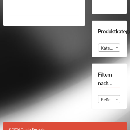
Produktkatego
Kategorie auswählen
Filtern
nach…
Beliebige Land
© 2026 Oracle Records