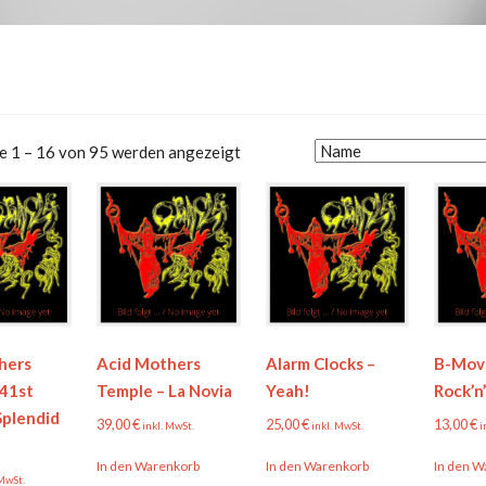
e 1 – 16 von 95 werden angezeigt
hers
Acid Mothers
Alarm Clocks –
B-Movi
 41st
Temple – La Novia
Yeah!
Rock’n
Splendid
39,00
€
25,00
€
13,00
€
inkl. MwSt.
inkl. MwSt.
i
In den Warenkorb
In den Warenkorb
In den W
 MwSt.