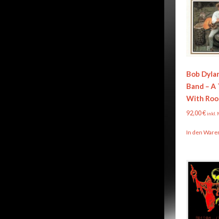
Bob Dyla
Band – A
With Roo
92,00
€
inkl.
In den Ware