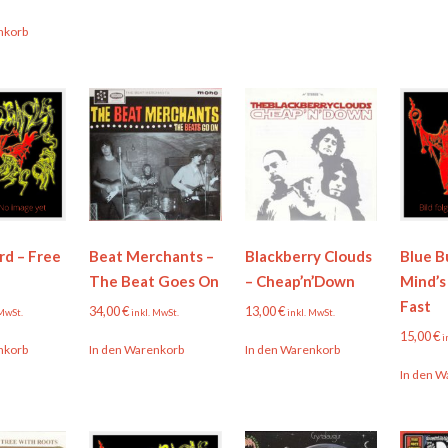
nkorb
rd – Free
Beat Merchants –
Blackberry Clouds
Blue B
The Beat Goes On
– Cheap’n’Down
Mind’s
Fast
34,00
€
13,00
€
 MwSt.
inkl. MwSt.
inkl. MwSt.
15,00
€
i
nkorb
In den Warenkorb
In den Warenkorb
In den W