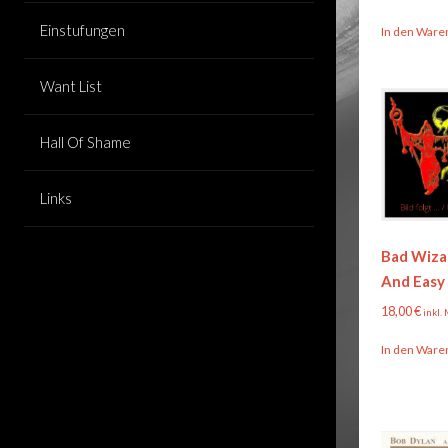
Einstufungen
In den Ware
Want List
Hall Of Shame
Links
Bad Wiza
And Easy
18,00
€
inkl.
In den Ware