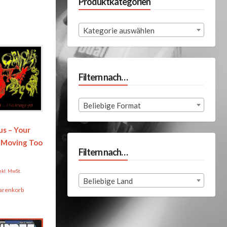
Produktkategorien
Kategorie auswählen
Filtern nach…
Beliebige Format
us – Your
 Moving Too
Filtern nach…
nkl. MwSt.
Beliebige Land
arenkorb