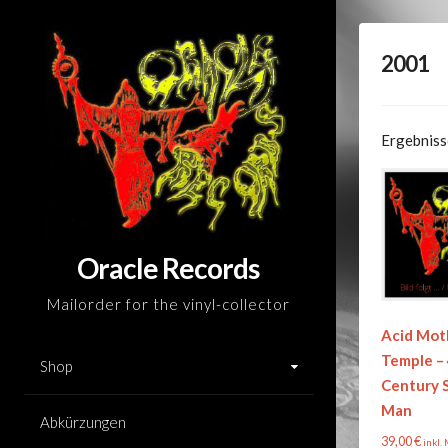
Skip
to
2001
content
Ergebniss
Oracle Records
Mailorder for the vinyl-collector
Acid Mot
Temple –
Shop
Century 
Man
Abkürzungen
39,00
€
inkl.