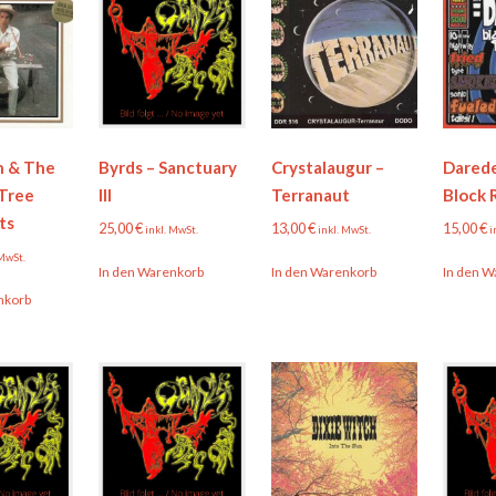
n & The
Byrds – Sanctuary
Crystalaugur –
Darede
 Tree
III
Terranaut
Block 
ts
25,00
€
13,00
€
15,00
€
inkl. MwSt.
inkl. MwSt.
i
 MwSt.
In den Warenkorb
In den Warenkorb
In den W
nkorb