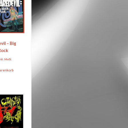
vil – Big
Rock
nkl. MwSt.
arenkorb