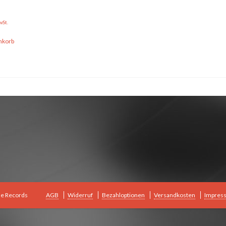
wSt.
nkorb
le Records
AGB
Widerruf
Bezahloptionen
Versandkosten
Impres