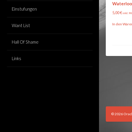
Waterloo
Einstufungen
5,00
€
inkl. M
In den Ware
Want List
Hall Of Shame
Links
© 2026 Orac