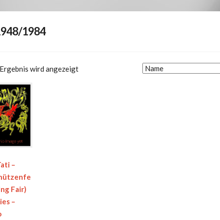
1948/1984
 Ergebnis wird angezeigt
ati –
chützenfe
ing Fair)
ies –
o