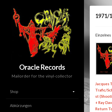
Skip
to
1971/
content
Einzelnes
Oracle Records
Mailorder for the vinyl-collector
Jacques T
Trafic/S
Shop
st (Shoot
+ Ray Dav
Abkürzungen
Return T