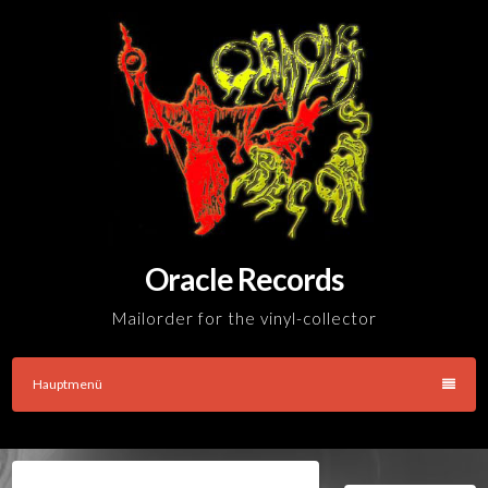
Skip
to
content
Oracle Records
Mailorder for the vinyl-collector
Hauptmenü