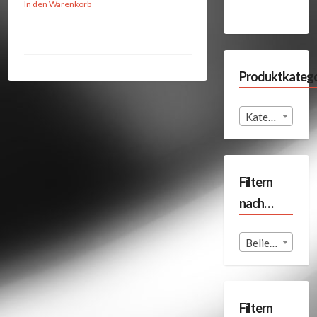
In den Warenkorb
Produktkatego
Kategorie auswählen
Filtern
nach…
Beliebige Format
Filtern